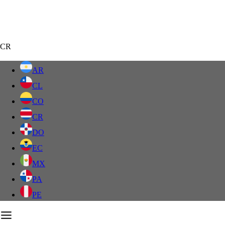
CR
AR
CL
CO
CR
DO
EC
MX
PA
PE