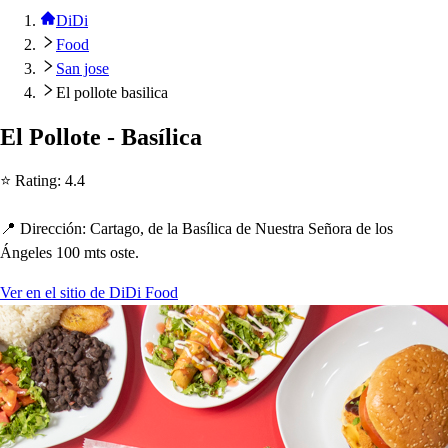
DiDi
Food
San jose
El pollote basilica
El Pollo
t
e - Ba
s
ílica
⭐ Ra
t
ing
:
4.4
📍 Dirección
:
Car
t
ago, de la Ba
s
ílica de Nue
s
t
ra Señora de lo
s
Ángele
s
100 m
t
s
o
s
t
e.
Ver en el sitio de DiDi Food