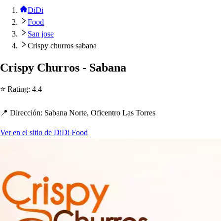
DiDi
Food
San jose
Crispy churros sabana
Cri
s
p
y C
h
urro
s
- Sabana
⭐ Ra
t
ing
:
4.4
📍 Dirección
:
Sabana Nor
t
e, Oficen
t
ro La
s
Torre
s
Ver en el sitio de DiDi Food