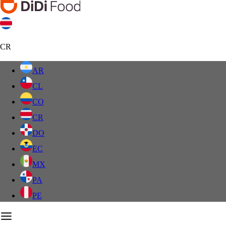
CR
AR
CL
CO
CR
DO
EC
MX
PA
PE