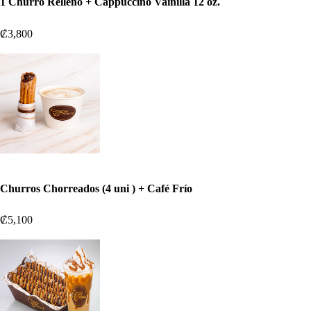
1 Churro Relleno + Cappuccino Vainilla 12 oz.
₡3,800
Churros Chorreados (4 uni ) + Café Frío
₡5,100