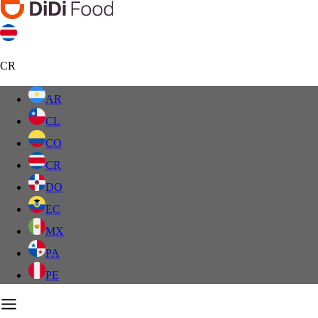
CR
AR
CL
CO
CR
DO
EC
MX
PA
PE