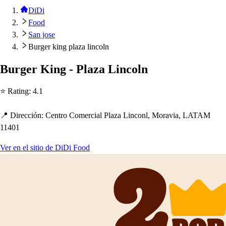
DiDi
Food
San jose
Burger king plaza lincoln
Burger King - Plaza Lincoln
⭐ Ra
t
ing
:
4.1
📍 Dirección
:
Cen
t
ro Comercial Plaza Linconl, Moravia, LATAM
11401
Ver en el sitio de DiDi Food