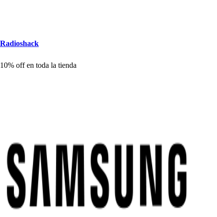
Radio
s
h
ack
10% off en
t
oda la
t
ienda