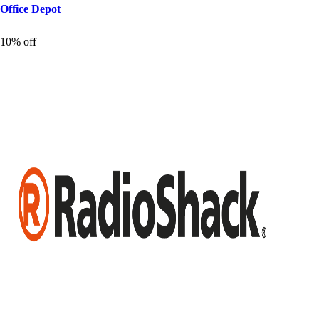
Office De
p
o
t
10% off