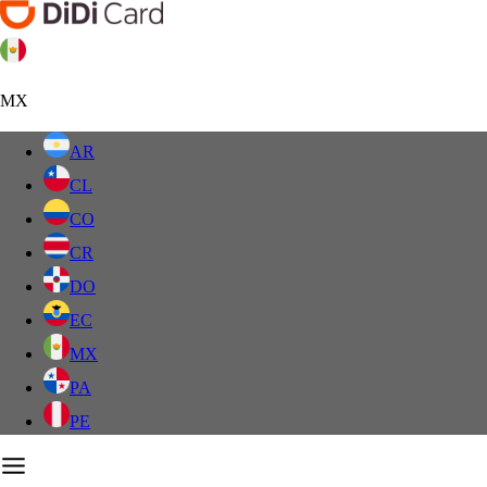
MX
AR
CL
CO
CR
DO
EC
MX
PA
PE