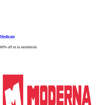
Medica
t
o
60% off en la membre
s
ía