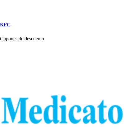
KFC
Cu
p
one
s
de de
s
cuen
t
o