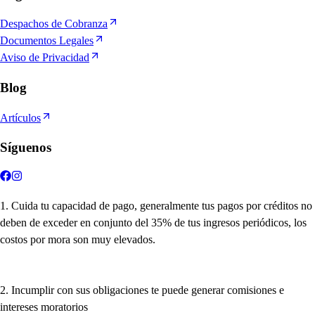
Despachos de Cobranza
Documentos Legales
Aviso de Privacidad
Blog
Artículos
Síguenos
1. Cuida
t
u ca
p
acidad de
p
ago, generalmen
t
e
t
u
s
p
ago
s
p
or crédi
t
o
s
no
deben de exceder en conjun
t
o del 35% de
t
u
s
ingre
s
o
s
p
eriódico
s
, lo
s
co
s
t
o
s
p
or mora
s
on muy elevado
s
.
2. Incum
p
lir con
s
u
s
obligacione
s
t
e
p
uede generar comi
s
ione
s
e
in
t
ere
s
e
s
mora
t
orio
s