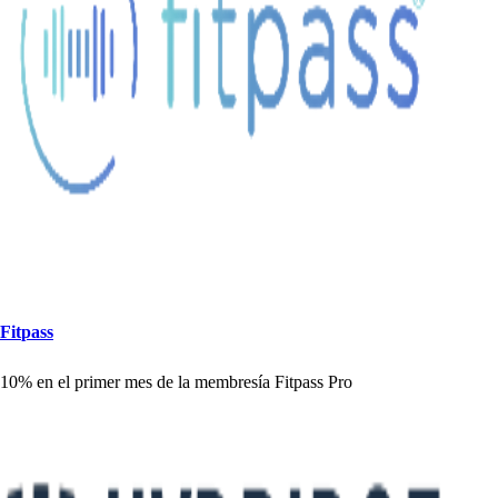
Fi
t
p
a
s
s
10% en el
p
rimer me
s
de la membre
s
ía Fi
t
p
a
s
s
Pro