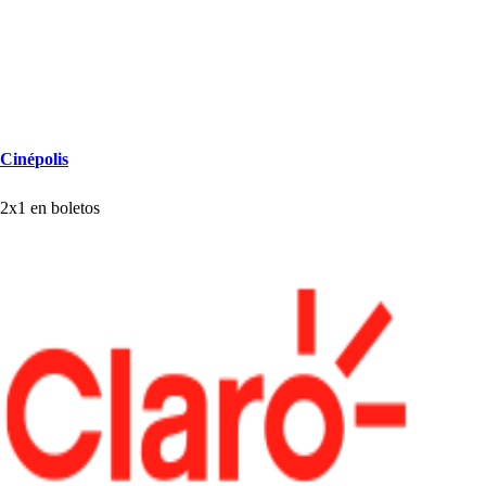
Ciné
p
oli
s
2x1 en bole
t
o
s