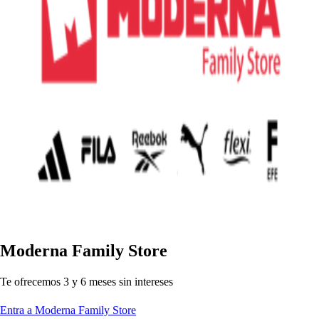
Moderna Family S
t
ore
Te ofrecemo
s
3 y 6 me
s
e
s
s
in in
t
ere
s
e
s
Entra a Moderna Family Store