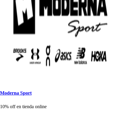
Moderna S
p
or
t
10% off en
t
ienda online