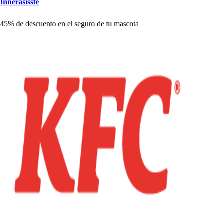
Innera
s
i
s
s
t
e
45% de de
s
cuen
t
o en el
s
eguro de
t
u ma
s
co
t
a