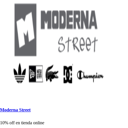
Moderna S
t
ree
t
10% off en
t
ienda online