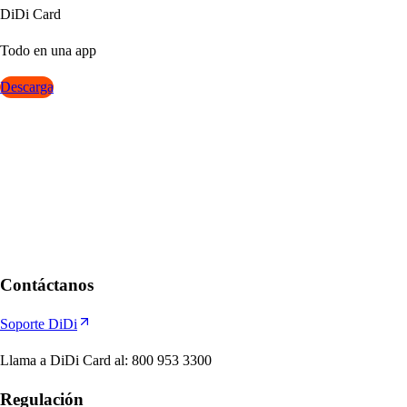
DiDi Card
Todo en una a
p
p
Descarga
Contáctanos
Soporte DiDi
Llama a DiDi Card al
:
800 953 3300
Regulación