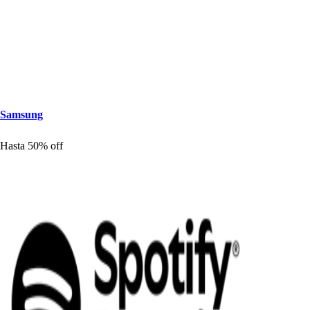
Sam
s
ung
Ha
s
t
a 50% off