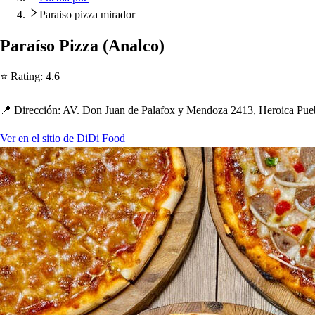
Paraiso pizza mirador
Paraí
s
o Pizza
(
Analco
)
⭐ Ra
t
ing
:
4.6
📍 Dirección
:
AV. Don Juan de Palafox y Mendoza 2413, Heroica Pueb
Ver en el sitio de DiDi Food