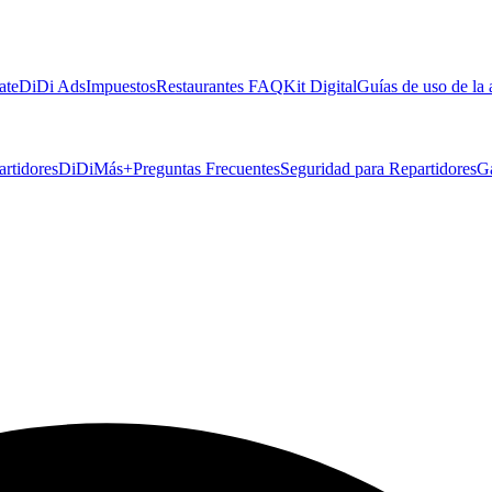
ate
DiDi Ads
Impuestos
Restaurantes FAQ
Kit Digital
Guías de uso de la
artidores
DiDiMás+
Preguntas Frecuentes
Seguridad para Repartidores
G