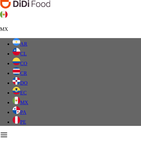
MX
AR
CL
CO
CR
DO
EC
MX
PA
PE