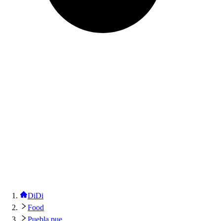
DiDi
Food
Puebla pue