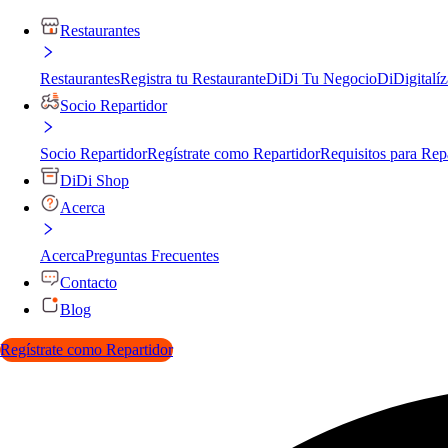
Restaurantes
Restaurantes
Registra tu Restaurante
DiDi Tu Negocio
DiDigitalíz
Socio Repartidor
Socio Repartidor
Regístrate como Repartidor
Requisitos para Rep
DiDi Shop
Acerca
Acerca
Preguntas Frecuentes
Contacto
Blog
Regístrate como Repartidor