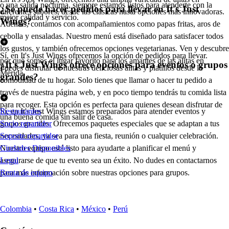
o una salida nocturna, siempre estamos listos para atenderte con la
¿Se puede hacer pedidos para llevar en It's Just
diferentes sabores, desde las clásicas hasta opciones más innovadoras.
mejor calidad y servicio.
Wings?
Además, contamos con acompañamientos como papas fritas, aros de
cebolla y ensaladas. Nuestro menú está diseñado para satisfacer todos
los gustos, y también ofrecemos opciones vegetarianas. Ven y descubre
Sí, en It's Just Wings ofrecemos la opción de pedidos para llevar.
por qué somos el lugar favorito para los amantes de las alitas en
¿It's Just Wings ofrece opciones para eventos o grupos
Puedes disfrutar de nuestras deliciosas alitas y platillos desde la
Mérida.
grandes?
comodidad de tu hogar. Solo tienes que llamar o hacer tu pedido a
través de nuestra página web, y en poco tiempo tendrás tu comida lista
para recoger. Esta opción es perfecta para quienes desean disfrutar de
Sí, en It's Just Wings estamos preparados para atender eventos y
Restaurantes
una buena comida sin salir de casa.
grupos grandes. Ofrecemos paquetes especiales que se adaptan a tus
Socio repartidor
necesidades, ya sea para una fiesta, reunión o cualquier celebración.
Soporte repartidor
Nuestro equipo está listo para ayudarte a planificar el menú y
Ciudades Disponibles
asegurarse de que tu evento sea un éxito. No dudes en contactarnos
Legal
para más información sobre nuestras opciones para grupos.
Renta de equipo
Colombia
•
Costa Rica
•
México
•
Perú