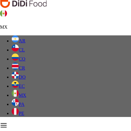
MX
AR
CL
CO
CR
DO
EC
MX
PA
PE