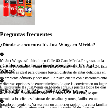
Pregun
t
a
s
frecuen
t
e
s
¿Dónde se encuentra It's Just Wings en Mérida?
It's Just Wings está ubicado en Calle 60 Carr. Mérida-Progreso, en la
¿Cuáles son los horarios de atención de It's Just
Colonia Revolución, dentro de Plaza Galerías Mérida, Local-124. Esta
Wings?
ubicación es ideal para quienes buscan disfrutar de alitas deliciosas en
un ambiente cómodo y accesible. La plaza cuenta con estacionamiento
y diversas opciones de entretenimiento, lo que la convierte en un lugar
El restaurante It's Just Wings en Mérida abre sus puertas todos los días
perfecto para una salida en familia o con amigos.
¿Qué tipo de platillos ofrece It's Just Wings?
de la semana. Los horarios son de 12:00 PM a 10:00 PM, lo que
permite a los clientes disfrutar de sus alitas y otros platillos en un
horario conveniente. Ya sea para un almuerzo rápido, una cena familiar
En It's Just Wings, ofrecemos una amplia variedad de alitas en