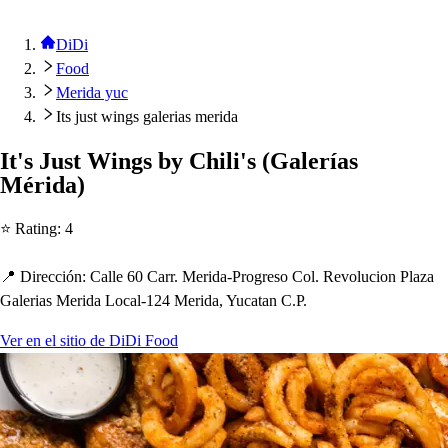
DiDi
Food
Merida yuc
Its just wings galerias merida
I
t
'
s
Ju
s
t
Wing
s
by C
h
ili'
s
(
Galería
s
Mérida
)
⭐ Ra
t
ing
:
4
📍 Dirección
:
Calle 60 Carr. Merida-Progre
s
o Col. Revolucion Plaza
Galeria
s
Merida Local-124 Merida, Yuca
t
an C.P.
Ver en el sitio de DiDi Food