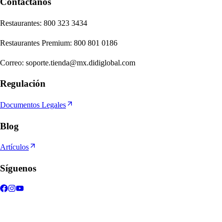
Contáctanos
Re
s
t
auran
t
e
s
:
800 323 3434
Re
s
t
auran
t
e
s
Premium
:
800 801 0186
Correo
:
soporte.tienda@mx.didiglobal.com
Regulación
Documentos Legales
Blog
Artículos
Síguenos