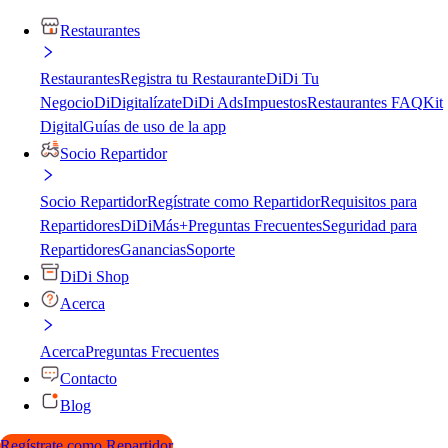
Restaurantes
Restaurantes
Registra tu Restaurante
DiDi Tu
Negocio
DiDigitalízate
DiDi Ads
Impuestos
Restaurantes FAQ
Kit
Digital
Guías de uso de la app
Socio Repartidor
Socio Repartidor
Regístrate como Repartidor
Requisitos para
Repartidores
DiDiMás+
Preguntas Frecuentes
Seguridad para
Repartidores
Ganancias
Soporte
DiDi Shop
Acerca
Acerca
Preguntas Frecuentes
Contacto
Blog
Regístrate como Repartidor