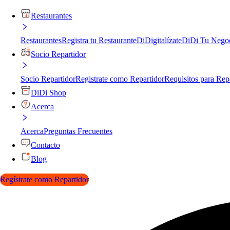
Restaurantes
Restaurantes
Registra tu Restaurante
DiDigitalízate
DiDi Tu Nego
Socio Repartidor
Socio Repartidor
Registrate como Repartidor
Requisitos para Rep
DiDi Shop
Acerca
Acerca
Preguntas Frecuentes
Contacto
Blog
Regístrate como Repartidor