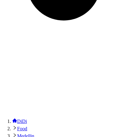
DiDi
Food
Medellin