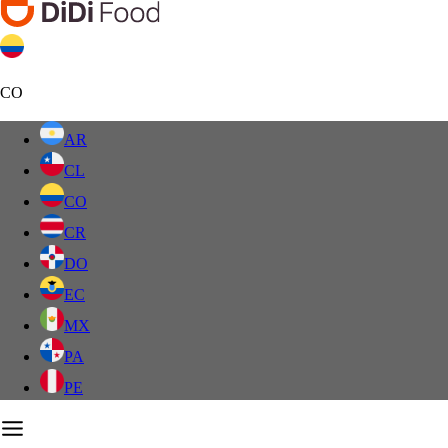
CO
AR
CL
CO
CR
DO
EC
MX
PA
PE