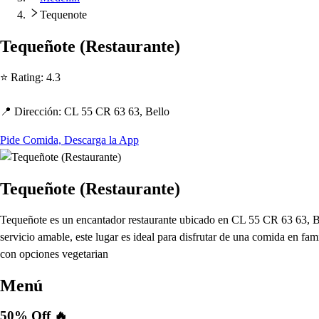
Tequenote
Tequeño
t
e
(
Re
s
t
auran
t
e
)
⭐ Ra
t
ing
:
4.3
📍 Dirección
:
CL 55 CR 63 63, Bello
Pide Comida, Descarga la App
Tequeñote (Restaurante)
Tequeñote es un encantador restaurante ubicado en CL 55 CR 63 63, Bel
servicio amable, este lugar es ideal para disfrutar de una comida en f
con opciones vegetarian
Menú
50% Off 🔥