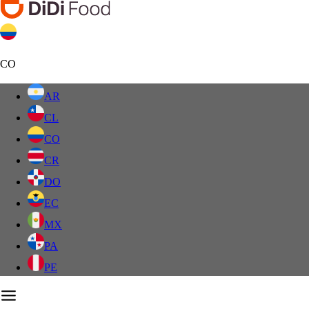
CO
AR
CL
CO
CR
DO
EC
MX
PA
PE