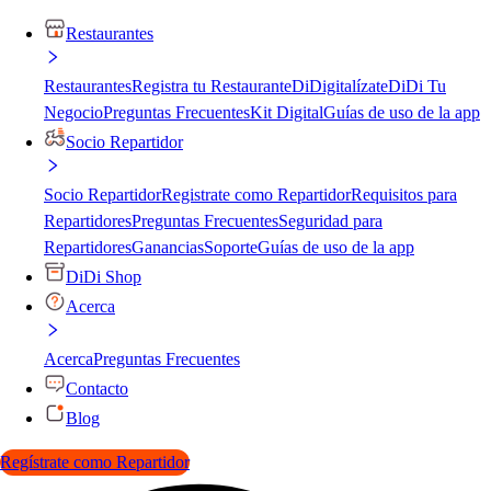
Restaurantes
Restaurantes
Registra tu Restaurante
DiDigitalízate
DiDi Tu
Negocio
Preguntas Frecuentes
Kit Digital
Guías de uso de la app
Socio Repartidor
Socio Repartidor
Registrate como Repartidor
Requisitos para
Repartidores
Preguntas Frecuentes
Seguridad para
Repartidores
Ganancias
Soporte
Guías de uso de la app
DiDi Shop
Acerca
Acerca
Preguntas Frecuentes
Contacto
Blog
Regístrate como Repartidor