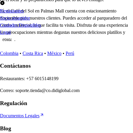
Sí, el Café del Sol en Palmas Mall cuenta con estacionamiento
Restaurantes
disponible para nuestros clientes. Puedes acceder al parqueadero del
Socio repartidor
centro comercial, lo que facilita tu visita. Disfruta de una experiencia
Ciudades Disponibles
sin preocupaciones mientras degustas nuestros deliciosos platillos y
Legal
bebidas.
Colombia
•
Costa Rica
•
México
•
Perú
Contáctanos
Re
s
t
auran
t
e
s
:
+57 6015148199
Correo
:
soporte.tienda@co.didiglobal.com
Regulación
Documentos Legales
Blog