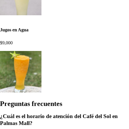
Jugos en Agua
$9,000
Pregun
t
a
s
frecuen
t
e
s
¿Cuál es el horario de atención del Café del Sol en
Palmas Mall?