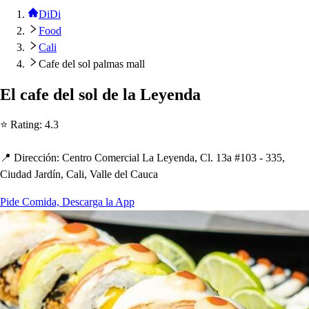
DiDi
Food
Cali
Cafe del sol palmas mall
El cafe del
s
ol de la Leyenda
⭐ Ra
t
ing
:
4.3
📍 Dirección
:
Cen
t
ro Comercial La Leyenda, Cl. 13a #103 - 335,
Ciudad Jardín, Cali, Valle del Cauca
Pide Comida, Descarga la App