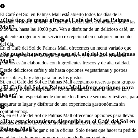
El Café del Sol en Palmas Mall está abierto todos los días de la
¿Qué tipo de menú ofrece el Café del Sol en Palmas
semana. Nuestro horario de atención es de lunes a domingo, desde las
Mall?
9:00 a.m. hasta las 10:00 p.m. Ven a disfrutar de un delicioso café, un
ambiente acogedor y un servicio excepcional en cualquier momento
del día.
En el Café del Sol de Palmas Mall, ofrecemos un menú variado que
¿Se puede hacer reservas en el Café del Sol en Palmas
incluye opciones de desayuno, almuerzos, y meriendas. Nuestros
Mall?
platillos están elaborados con ingredientes frescos y de alta calidad.
Desde deliciosos cafés y tés hasta opciones vegetarianas y postres
irresistibles, hay algo para todos los gustos.
Sí, en el Café del Sol de Palmas Mall aceptamos reservas para grupos
¿El Café del Sol en Palmas Mall ofrece opciones para
grandes y eventos especiales. Recomendamos hacer la reserva con
llevar?
anticipación, especialmente durante los fines de semana y festivos, para
asegurar tu lugar y disfrutar de una experiencia gastronómica sin
contratiempos.
Sí, en el Café del Sol de Palmas Mall ofrecemos opciones para llevar.
¿Hay estacionamiento disponible en el Café del Sol en
Puedes disfrutar de tu café favorito, almuerzo o merienda en la
Palmas Mall?
comodidad de tu hogar o en la oficina. Solo tienes que hacer tu pedido
en el local y lo prepararemos para que lo lleves contigo.